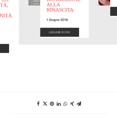
ALLA
TÀ,
RINASCITA
NITÀ
1 Giugno 2018
LEGGERE DI PIÙ
Ù