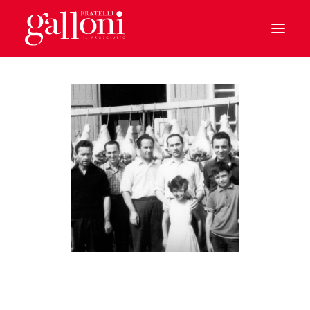
HOME
IL PROSCIUTTO
CHI SIAMO
BENVENUTI A CASA
IL PARMA
LE SPECIALITA’
SOSTENIBILITA’
I MONDI GALLONI