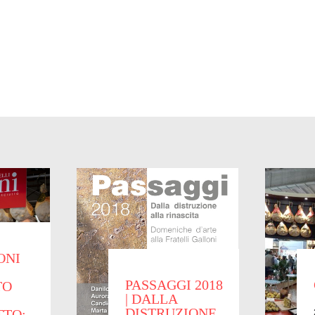
ONI
PASSAGGI 2018
TO
| DALLA
DISTRUZIONE
TTO: