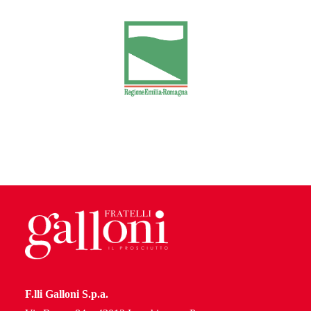
F.lli Galloni S.p.a.