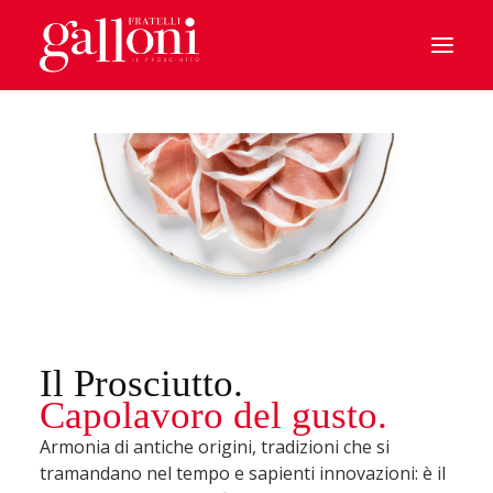
HOME
IL PROSCIUTTO
CHI SIAMO
BENVENUTI A CASA
IL PARMA
LE SPECIALITA’
Il Prosciutto.
Capolavoro del gusto.
SOSTENIBILITA’
Armonia di antiche origini, tradizioni che si
I MONDI GALLONI
tramandano nel tempo e sapienti innovazioni: è il