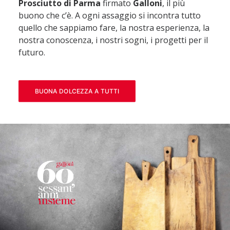
Prosciutto di Parma
firmato
Galloni
, il più
NEWS & PRESS
buono che c’è. A ogni assaggio si incontra tutto
CONTATTI
quello che sappiamo fare, la nostra esperienza, la
nostra conoscenza, i nostri sogni, i progetti per il
ENGLISH
futuro.
ITALIANO
BUONA DOLCEZZA A TUTTI
RICERCA