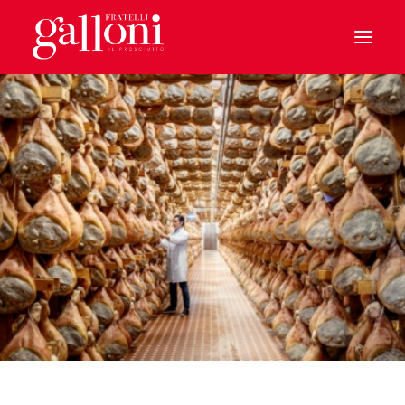
HOME
IL PROSCIUTTO
CHI SIAMO
BENVENUTI A CASA
IL PARMA
LE SPECIALITA’
SOSTENIBILITA’
I MONDI GALLONI