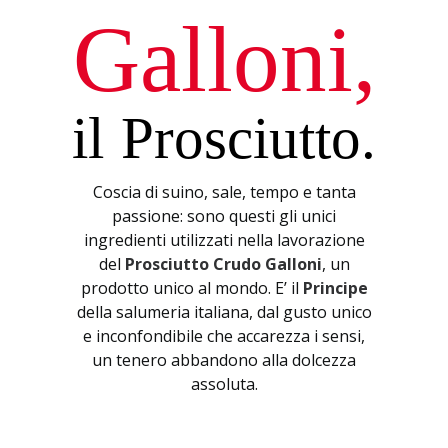
NEWS & PRESS
Galloni,
CONTATTI
ENGLISH
il Prosciutto
.
ITALIANO
Coscia di suino, sale, tempo e tanta
RICERCA
passione: sono questi gli unici
ingredienti utilizzati nella lavorazione
del
Prosciutto Crudo Galloni
, un
prodotto unico al mondo. E’ il
Principe
della salumeria italiana, dal gusto unico
e inconfondibile che accarezza i sensi,
un tenero abbandono alla dolcezza
assoluta.