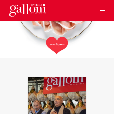
HOME
IL PROSCIUTTO
CHI SIAMO
BENVENUTI A CASA
IL PARMA
LE SPECIALITA’
SOSTENIBILITA’
I MONDI GALLONI