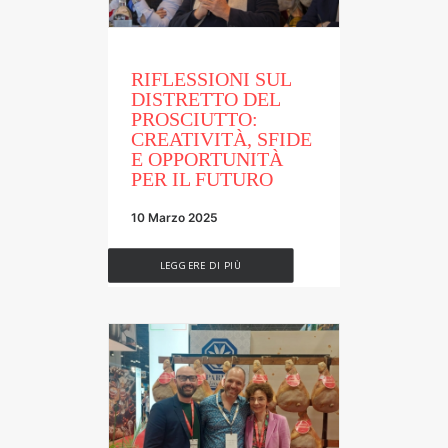
NEWS & PRESS
CONTATTI
RIFLESSIONI SUL
ENGLISH
DISTRETTO DEL
PROSCIUTTO:
ITALIANO
CREATIVITÀ, SFIDE
E OPPORTUNITÀ
PER IL FUTURO
RICERCA
10 Marzo 2025
LEGGERE DI PIÙ