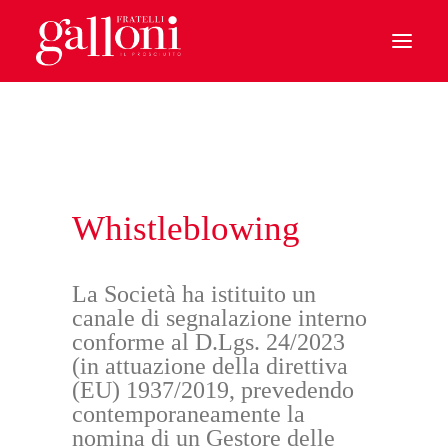
HOME
IL PROSCIUTTO
CHI SIAMO
Whistleblowing
BENVENUTI A CASA
IL PARMA
La Società ha istituito un
canale di segnalazione interno
LE SPECIALITA’
conforme al D.Lgs. 24/2023
(in attuazione della direttiva
SOSTENIBILITA’
(EU) 1937/2019, prevedendo
contemporaneamente la
I MONDI GALLONI
nomina di un Gestore delle