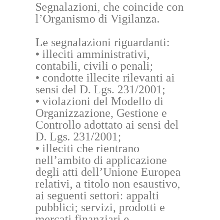
NEWS & PRESS
Segnalazioni, che coincide con
l’Organismo di Vigilanza.
CONTATTI
Le segnalazioni riguardanti:
ITALIANO
• illeciti amministrativi,
contabili, civili o penali;
• condotte illecite rilevanti ai
RICERCA
sensi del D. Lgs. 231/2001;
• violazioni del Modello di
Organizzazione, Gestione e
Controllo adottato ai sensi del
D. Lgs. 231/2001;
• illeciti che rientrano
nell’ambito di applicazione
degli atti dell’Unione Europea
relativi, a titolo non esaustivo,
ai seguenti settori: appalti
pubblici; servizi, prodotti e
mercati finanziari e