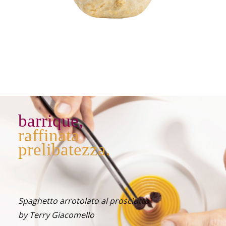
barrique,
raffinata
prelibatezza.
Spaghetto arrotolato al prosciutto
by Terry Giacomello