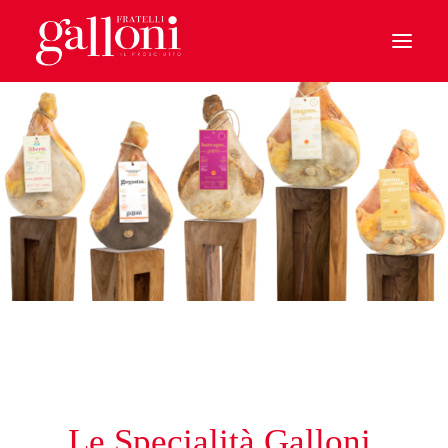
HOME
IL PROSCIUTTO
CHI SIAMO
BENVENUTI A CASA
IL PARMA
LE SPECIALITA’
SOSTENIBILITA’
I MONDI GALLONI
Le Specialità Galloni.